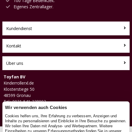
100 Tage Bedenkzeit.
Eigenes Zentrallager.
Kundendienst
Kontakt
Über uns
Toyfan BV
Kinderrollerxl.de
Klosterstiege 50
48599 Gronau
Tel.: 0031-541-228002
Facebook
Wir verwenden auch Cookies
Instagram
Cookies helfen uns, Ihre Erfahrung zu verbessern, Anzeigen und
Inhalte zu personalisieren und Einblicke in Ihre Besuche zu gewinnen.
Wir teilen Ihre Daten mit Analyse- und Werbepartnern. Weitere
Einzelheiten zu unseren Erfassungsmethoden finden Sie in unserer