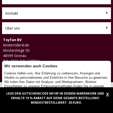
Kontakt
Über uns
Toyfan BV
Kinderrollerxl.de
Klosterstiege 50
48599 Gronau
Tel.: 0031-541-228002
Facebook
Wir verwenden auch Cookies
Instagram
Cookies helfen uns, Ihre Erfahrung zu verbessern, Anzeigen und
Inhalte zu personalisieren und Einblicke in Ihre Besuche zu gewinnen.
Wir teilen Ihre Daten mit Analyse- und Werbepartnern. Weitere
Einzelheiten zu unseren Erfassungsmethoden finden Sie in unserer
© 2026 Toyfan BV
Cookie-Richtlinie
. Google verarbeitet die erhaltenen Daten gemäß
LEGE DEN GUTSCHEINCODE KR10P IN DEINEN WARENKORB UND
X
Allgemeine Geschäftsbedingungen
Haftungsausschluss
Datenschutz
Cookies
seiner eigenen
Datenschutzrichtlinie
.
ERHALTE 10 % RABATT AUF DEINE GESAMTE BESTELLUNG!
Details
MINDESTBESTELLWERT: 30 EURO.
OK