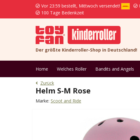
Vor 23:59 bestellt, Mittwoch versendet!
K
100 Tage Bedenkzeit
Der größte Kinderroller-Shop in Deutschland!
Home
Welches Roller
Bandits and Angels
Zurück
Helm S-M Rose
Marke:
Scoot and Ride