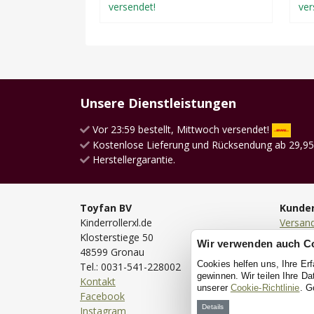
versendet!
ver
Unsere Dienstleistungen
Vor 23:59 bestellt, Mittwoch versendet!
Kostenlose Lieferung und Rücksendung ab 29,95
Herstellergarantie.
Toyfan BV
Kunde
Kinderrollerxl.de
Versan
Klosterstiege 50
Lieferu
Wir verwenden auch C
48599 Gronau
Bestell
Cookies helfen uns, Ihre Er
Tel.: 0031-541-228002
Bezahl
gewinnen. Wir teilen Ihre D
Kontakt
Rückse
unserer
Cookie-Richtlinie
. G
Facebook
Garanti
Details
Instagram