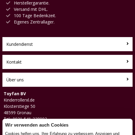
Herstellergarantie.
Versand mit DHL.
100 Tage Bedenkzeit.
Eigenes Zentrallager.
Kundendienst
Kontakt
Über uns
Toyfan BV
Kinderrollerxl.de
Klosterstiege 50
48599 Gronau
Tel.: 0031-541-228002
Facebook
Wir verwenden auch Cookies
Instagram
Cookies helfen uns, Ihre Erfahrung zu verbessern, Anzeigen und